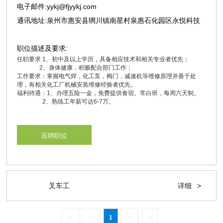
电子邮件:yykj@fjyykj.com
通讯地址:泉州市惠安县辋川镇南星村泉惠石化园区永悦科技
职位描述及要求:
任职要求 1、初中及以上学历，具备相应技术和相关专业者优先；
2、身体健康，积极配合部门工作；
工作要求：掌握电气焊，化工泵，阀门，减速机等维修原理并善于处
理，有相关化工厂机械安装维修经验者优先。
福利待遇：1、办理五险一金，免费提供食宿。常白班，每周六天制。
2、熟练工年薪可达6-7万。
应聘职位
叉车工
详细
>
|<
<<
1
>>
>|