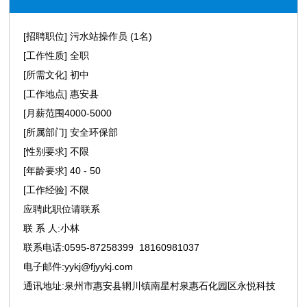
[招聘职位] 污水站操作员 (1名)
[工作性质] 全职
[所需文化] 初中
[工作地点] 惠安县
[月薪范围4000-5000
[所属部门] 安全环保部
[性别要求] 不限
[年龄要求] 40 - 50
[工作经验] 不限
应聘此职位请联系
联 系 人:小林
联系电话:0595-87258399 18160981037
电子邮件:yykj@fjyykj.com
通讯地址:泉州市惠安县辋川镇南星村泉惠石化园区永悦科技